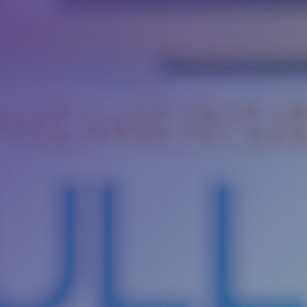
Camerabewaking &
slagbomen
Beveiliging
Nieuws
Contact