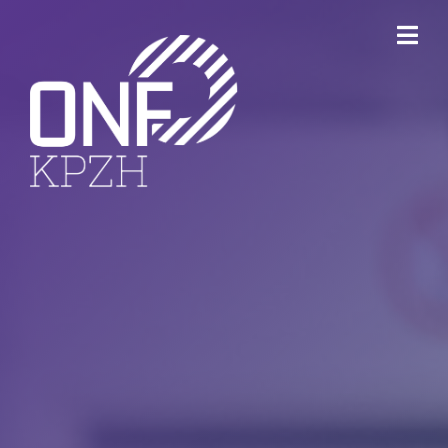
ONFKPZH
Bestuur
Keurmerk Veilig Ondernemen
Bedrijventerreinen
Havenbedrijf Rotterdam
Ondernemersfonds Dordrecht
Open Bedrijvenroute Dordrecht