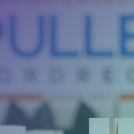
Camerabewaking &
slagbomen
Beveiliging
Nieuws
Contact