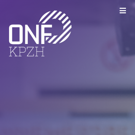
ONFKPZH
Bestuur
Keurmerk Veilig Ondernemen
Bedrijventerreinen
Havenbedrijf Rotterdam
Ondernemersfonds Dordrecht
Open Bedrijvenroute Dordrecht