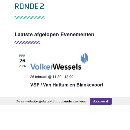
RONDE 2
Laatste afgelopen Evenementen
FEB
26
2026
26 februari @ 11:30
-
13:00
VSF / Van Hattum en Blankevoort
FEB
Deze website gebruikt functionele cookies
Akkoord
26
2026
26 februari @ 11:30
-
13:00
Van Wijnen