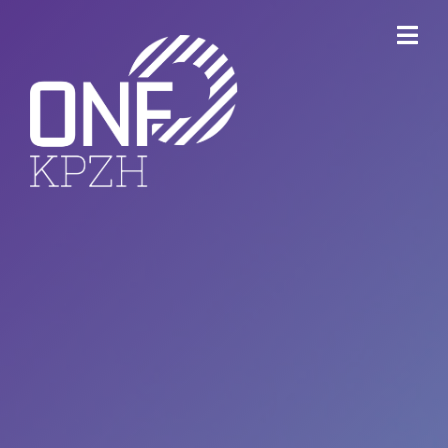
ONFKPZH
Bestuur
Keurmerk Veilig Ondernemen
Bedrijventerreinen
Havenbedrijf Rotterdam
Ondernemersfonds Dordrecht
Open Bedrijvenroute Dordrecht