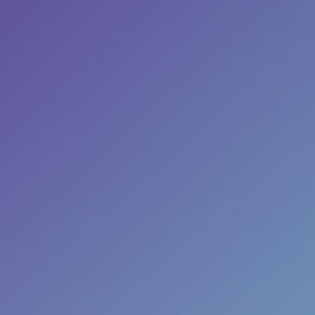
Camerabewaking &
slagbomen
Beveiliging
Nieuws
Contact