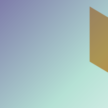
Camerabewaking &
slagbomen
Beveiliging
Nieuws
Contact