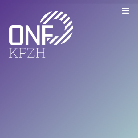
ONFKPZH
Bestuur
Keurmerk Veilig Ondernemen
Bedrijventerreinen
Havenbedrijf Rotterdam
Ondernemersfonds Dordrecht
Open Bedrijvenroute Dordrecht