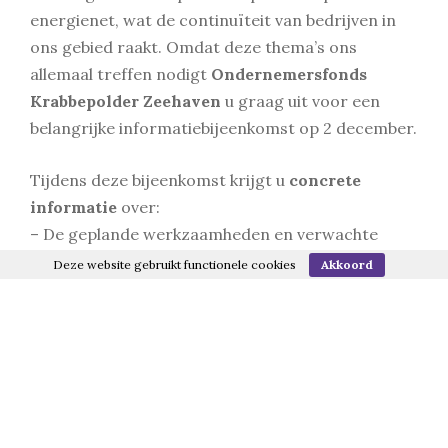
energienet, wat de continuïteit van bedrijven in
ons gebied raakt. Omdat deze thema’s ons
allemaal treffen nodigt
Ondernemersfonds
Krabbepolder Zeehaven
u graag uit voor een
belangrijke informatiebijeenkomst op 2 december.
Tijdens deze bijeenkomst krijgt u
concrete
informatie
over:
– De geplande werkzaamheden en verwachte
impact per fase op bereikbaarheid en
Deze website gebruikt functionele cookies
Akkoord
verkeersstromen
– Maatregelen zoals omleidingen, OV-
alternatieven en bereikbaarheids-ondersteuning
– De regionale aanpak van netcongestie en de
ontwikkeling van een collectieve energie-hub