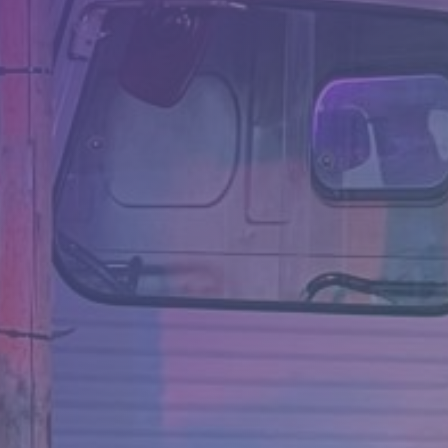
Camerabewaking &
slagbomen
Beveiliging
Nieuws
Contact