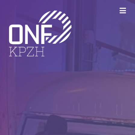
ONFKPZH
Bestuur
Keurmerk Veilig Ondernemen
Bedrijventerreinen
Havenbedrijf Rotterdam
Ondernemersfonds Dordrecht
Open Bedrijvenroute Dordrecht