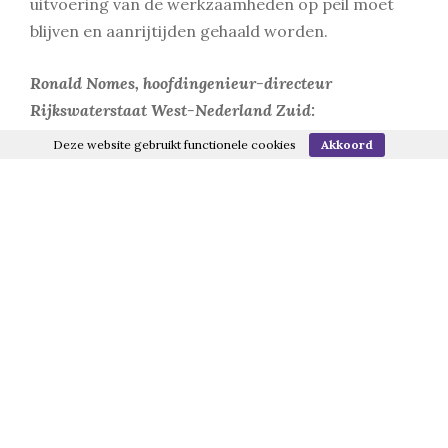
uitvoering van de werkzaamheden op peil moet
blijven en aanrijtijden gehaald worden.
Ronald Nomes, hoofdingenieur-directeur
Rijkswaterstaat West-Nederland Zuid:
Deze website gebruikt functionele cookies
Akkoord
‘Rijkswaterstaat begrijpt dat de renovatie van de
Papendrechtsebrug een enorme impact heeft op de
gebruikers van de brug. De hoge scheepvaart wordt
flink beperkt en moet zijn hele bedrijfsvoering
aanpassen. Omrijden voor het wegverkeer op de toch
al drukke A15 en A16 zal voor extra reistijd zorgen en
ook fietsers krijgen te maken met oponthoud. En we
moeten de komende jaren nog meer bruggen en
tunnels in de Drechtsteden aanpakken om ze klaar te
maken voor de toekomst. Daarom vragen we
inwoners en bedrijven om begrip en medewerking om