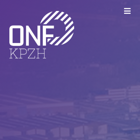
ONFKPZH
Bestuur
Keurmerk Veilig Ondernemen
Bedrijventerreinen
Havenbedrijf Rotterdam
Ondernemersfonds Dordrecht
Open Bedrijvenroute Dordrecht