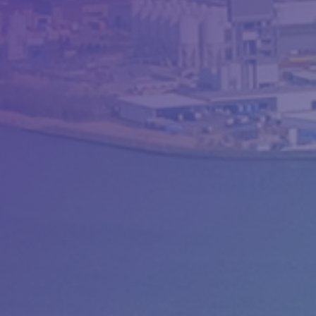
Camerabewaking &
slagbomen
Beveiliging
Nieuws
Contact