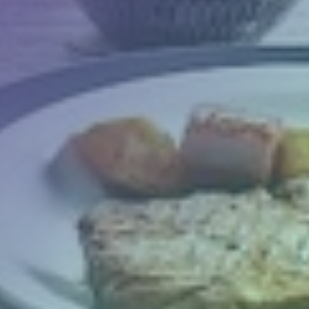
Camerabewaking &
slagbomen
Beveiliging
Nieuws
Contact