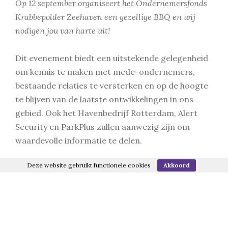
Op 12 september organiseert het Ondernemersfonds
Krabbepolder Zeehaven een gezellige BBQ en wij
nodigen jou van harte uit!
Dit evenement biedt een uitstekende gelegenheid
om kennis te maken met mede-ondernemers,
bestaande relaties te versterken en op de hoogte
te blijven van de laatste ontwikkelingen in ons
gebied. Ook het Havenbedrijf Rotterdam, Alert
Security en ParkPlus zullen aanwezig zijn om
waardevolle informatie te delen.
Deze website gebruikt functionele cookies
Akkoord
De BBQ vindt plaats bij Restaurant Chez Heeren
Jansen. De inloop is vanaf 17.00 uur.
We hopen jou daar te zien. Aanmelden kan via
joyce@bylipman.nl
. Graag tot 12 september.