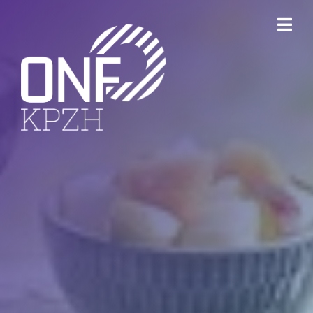
ONFKPZH
Bestuur
Keurmerk Veilig Ondernemen
Bedrijventerreinen
Havenbedrijf Rotterdam
Ondernemersfonds Dordrecht
Open Bedrijvenroute Dordrecht