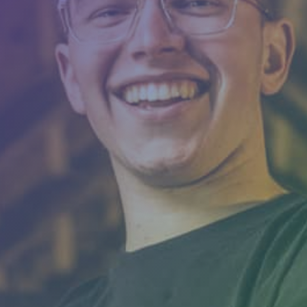
Camerabewaking &
slagbomen
Beveiliging
Nieuws
Contact