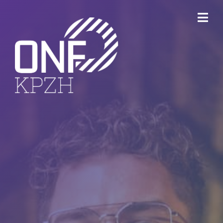
ONFKPZH
Bestuur
Keurmerk Veilig Ondernemen
Bedrijventerreinen
Havenbedrijf Rotterdam
Ondernemersfonds Dordrecht
Open Bedrijvenroute Dordrecht