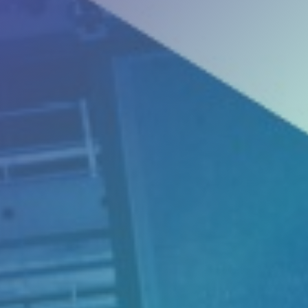
Camerabewaking &
slagbomen
Beveiliging
Nieuws
Contact