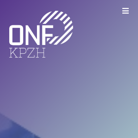
ONFKPZH
Bestuur
Keurmerk Veilig Ondernemen
Bedrijventerreinen
Havenbedrijf Rotterdam
Ondernemersfonds Dordrecht
Open Bedrijvenroute Dordrecht