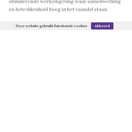
stimulerende werkomgeving waar samenwerking
en betrokkenheid hoog in het vaandel staan.
Wij zijn totaalspecialist op het gebied van
Deze website gebruikt functionele cookies
Akkoord
noodstroominstallaties en duurzame,
netonafhankelijke stroomvoorzieningen.
Website
Vacatures