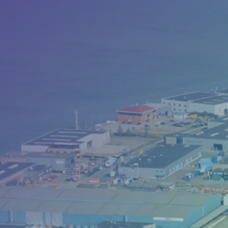
Camerabewaking &
slagbomen
Beveiliging
Nieuws
Contact