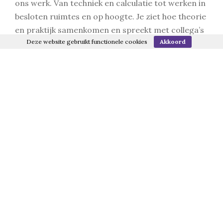
ons werk. Van techniek en calculatie tot werken in
besloten ruimtes en op hoogte. Je ziet hoe theorie
en praktijk samenkomen en spreekt met collega’s
Deze website gebruikt functionele cookies
Akkoord
die dit werk elke dag doen.
Tijdens deze dag ga je:
een noodafdaling maken.
een besloten ruimte betreden.
deelnemen aan een demo waterdicht inwerken
van een ankerpunt.
meer leren over design & calculatie.
Deze open dag is er voor iedereen met affiniteit
met techniek, bouw, bouwkunde, design en
calculatie. Of je nu graag met je handen werkt,