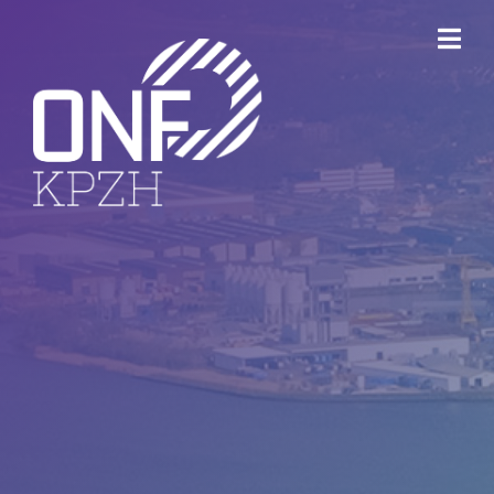
ONFKPZH
Bestuur
Keurmerk Veilig Ondernemen
Bedrijventerreinen
Havenbedrijf Rotterdam
Ondernemersfonds Dordrecht
Open Bedrijvenroute Dordrecht