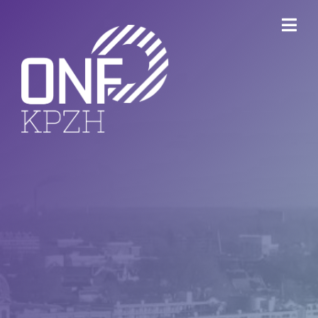
ONFKPZH
Bestuur
Keurmerk Veilig Ondernemen
Bedrijventerreinen
Havenbedrijf Rotterdam
Ondernemersfonds Dordrecht
Open Bedrijvenroute Dordrecht