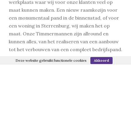
werkplaats waar wij voor onze klanten veel op
maat kunnen maken. Een nieuw raamkozijn voor
een monumentaal pand in de binnenstad, of voor
een woning in Sterrenburg, wij maken het op
maat. Onze Timmermannen zijn allround en
kunnen alles, van het realiseren van een aanbouw
tot het verbouwen van een compleet bedrijfspand.
Deze website gebruikt functionele cookies
Akkoord
Heb je interesse in Timmerwerk of in de bouw?
Kom dan op 26 februari naar ons toe! Je mag bij
ons door middel van spelletjes en activiteiten echt
ervaren wat onze Timmermannen doen.
Voorbeelden van wat je gaat doen tijdens de
Open Bedrijvenroute Dordrecht:
Zelf een houten gereedschapskistje maken;