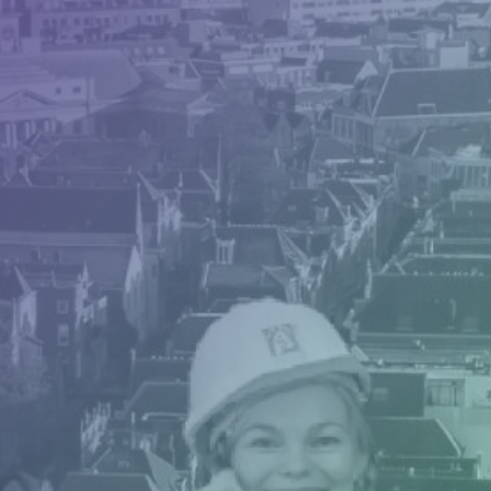
Camerabewaking &
slagbomen
Beveiliging
Nieuws
Contact