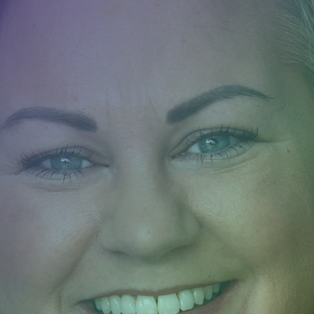
Camerabewaking &
slagbomen
Beveiliging
Nieuws
Contact