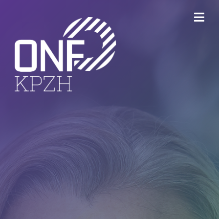
ONFKPZH
Bestuur
Keurmerk Veilig Ondernemen
Bedrijventerreinen
Havenbedrijf Rotterdam
Ondernemersfonds Dordrecht
Open Bedrijvenroute Dordrecht