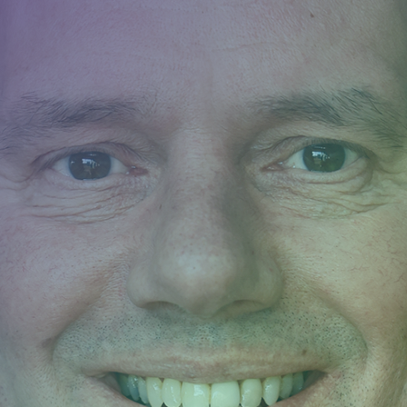
Camerabewaking &
slagbomen
Beveiliging
Nieuws
Contact