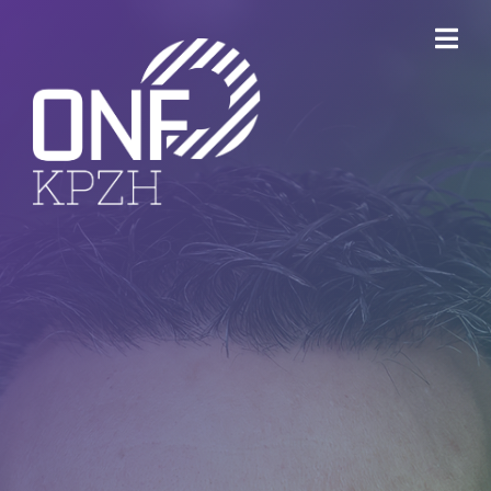
ONFKPZH
Bestuur
Keurmerk Veilig Ondernemen
Bedrijventerreinen
Havenbedrijf Rotterdam
Ondernemersfonds Dordrecht
Open Bedrijvenroute Dordrecht